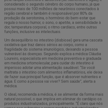
considerado o segundo cérebro do corpo humano, já que
possui mais de 100 milhões de neurônios conectados à
região cerebral e também é responsável por 80% da
produção da serotonina, o hormônio do bem-estar que
regula o nosso humor, o sono, o apetite, a sensibilidade à
dor, temperatura corporal, o ritmo cardíaco, entre outras
funções, inclusive as intelectuais.
Um desequilíbrio no intestino (disbiose) gera uma cascata
oxidativa que traz danos sérios ao corpo, como a
fragilidade do sistema imunológico, deixando a pessoa
vulnerável às doenças. Segundo explica a médica Cláudia
Loureiro, especialista em medicina preventiva e graduada
em medicina ortomolecular, para cuidar do intestino é
imperioso adotar uma alimentação saudável. “Se você
maltrata o intestino com alimentos inflamatórios, ele deixa
de fazer sua principal função, que é absorver nutrientes e
água. E como a pessoa vai viver? Sem saúde”, alerta a
médica.
O ideal, recomenda a médica, é se alimentar da forma mais
natural possível, o que implica em eliminar do cardápio os
produtos industrializados, principalmente. “É claro que nós