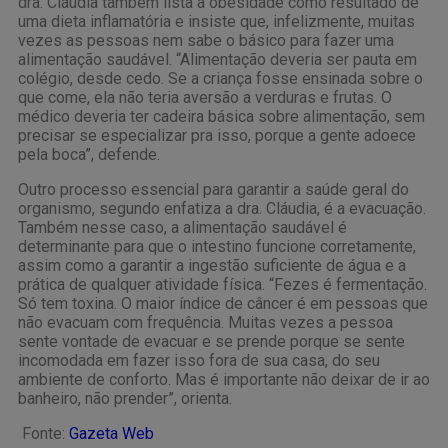
dra. Cláudia também lista a obesidade como resultado de
uma dieta inflamatória e insiste que, infelizmente, muitas
vezes as pessoas nem sabe o básico para fazer uma
alimentação saudável. “Alimentação deveria ser pauta em
colégio, desde cedo. Se a criança fosse ensinada sobre o
que come, ela não teria aversão a verduras e frutas. O
médico deveria ter cadeira básica sobre alimentação, sem
precisar se especializar pra isso, porque a gente adoece
pela boca”, defende.
Outro processo essencial para garantir a saúde geral do
organismo, segundo enfatiza a dra. Cláudia, é a evacuação.
Também nesse caso, a alimentação saudável é
determinante para que o intestino funcione corretamente,
assim como a garantir a ingestão suficiente de água e a
prática de qualquer atividade física. “Fezes é fermentação.
Só tem toxina. O maior índice de câncer é em pessoas que
não evacuam com frequência. Muitas vezes a pessoa
sente vontade de evacuar e se prende porque se sente
incomodada em fazer isso fora de sua casa, do seu
ambiente de conforto. Mas é importante não deixar de ir ao
banheiro, não prender”, orienta.
Fonte:
Gazeta Web