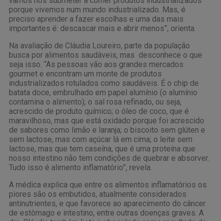
vamos nos submeter a comer produtos industrializados
porque vivemos num mundo industrializado. Mas, é
preciso aprender a fazer escolhas e uma das mais
importantes é: descascar mais e abrir menos”, orienta.
Na avaliação de Cláudia Loureiro, parte da população
busca por alimentos saudáveis, mas desconhece o que
seja isso. “As pessoas vão aos grandes mercados
gourmet e encontram um monte de produtos
industrializados rotulados como saudáveis. É o chip de
batata doce, embrulhado em papel alumínio (o alumínio
contamina o alimento); o sal rosa refinado, ou seja,
acrescido de produto químico; o óleo de coco, que é
maravilhoso, mas que está oxidado porque foi acrescido
de sabores como limão e laranja; o biscoito sem glúten e
sem lactose, mas com açúcar lá em cima; o leite sem
lactose, mas que tem caseína, que é uma proteína que
nosso intestino não tem condições de quebrar e absorver.
Tudo isso é alimento inflamatório”, revela.
A médica explica que entre os alimentos inflamatórios os
piores são os embutidos, atualmente considerados
antinutrientes, e que favorece ao aparecimento do câncer
de estômago e intestino, entre outras doenças graves. A