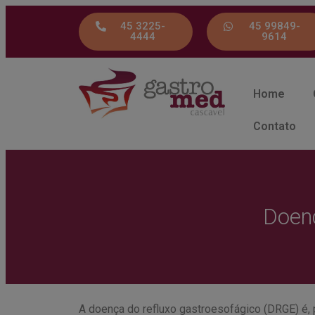
45 3225-
45 99849-
4444
9614
Home
Contato
Doenç
A doença do refluxo gastroesofágico (DRGE) é,