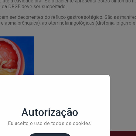
do até a cavidade oral. Se o paciente apresenta estes sintomas
o da DRGE deve ser suspeitado.
em ser decorrentes do refluxo gastroesofágico. São as manifes
e e asma brônquica), as otorrinolaringológicas (disfonia, pigarro