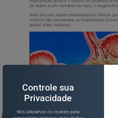
regurgitação ácida é o retorno do conteúdo áci
de quatro a oito semanas ou mais, o diagnóstic
Além dessas, outras manifestações clínicas pod
torácica não coronariana, as respiratórias (toss
dental, aftas, halitose).