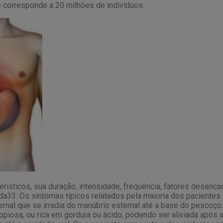
ue corresponde a 20 milhões de indivíduos.
rísticos, sua duração, intensidade, frequência, fatores desenca
a33. Os sintomas típicos relatados pela maioria dos pacientes s
nal que se irradia do manúbrio esternal até a base do pescoço.
opiosa, ou rica em gordura ou ácido, podendo ser aliviada após 