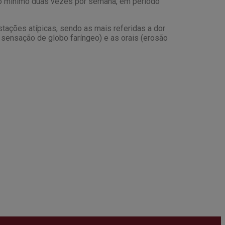
 no mínimo duas vezes por semana, em período
tações atípicas, sendo as mais referidas a dor
 e sensação de globo faríngeo) e as orais (erosão