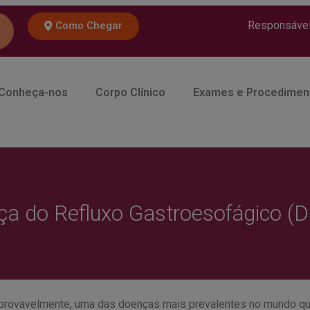
Responsável 
Como Chegar
Conheça-nos
Corpo Clínico
Exames e Procedimen
a do Refluxo Gastroesofágico (
 provavelmente, uma das doenças mais prevalentes no mundo qu